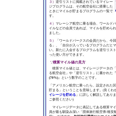
３）
逆引リストに掲載されているマイレー
ジプログラムは、その航空会社に搭乗した
ときにマイルが貯まるプログラムの一覧で
す。
４）
マレーシア航空に乗る場合、ワールド
イルなどの会員であれば、マイルを貯めら
ました。
５）
「ワールドパークスの会員だから、今
る」、「自分が入っているプログラムだと
い。新たに入会するプログラムを逆引リス
った使い方ができます。
∵積算マイル値の見方
積算マイル値とは、マイレージデータの「
る航空会社」や「逆引リスト」に書かれた
(70%)
』という数字のことです。
「アメリカン航空に乗ったら、設定された区
貯まる」ということを意味します。(良くわ
イレージを貯める
」に詳しく解説してあり
ご参照ください)
マイレージデータに表記してある積算マイ
員が最も馴染み深い「団体旅行航空券/格安