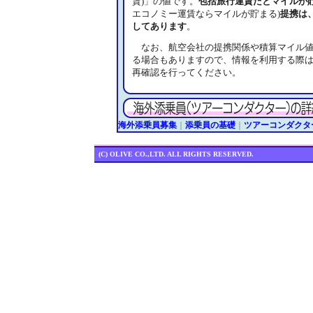
賃)」の値です。
包括旅行運賃だとマイルが
エコノミー運賃ならマイルが貯まる)
提携は
してあります
。
なお、航空会社の提携関係や積算マイル値
る場合もありますので、情報を利用する際
再確認を行ってください。
海外添乗員募集
｜
添乗員の基礎
｜
ツアーコンダクタ
(C) OLIVE CO.,LTD. ALL RIGHTS RESERVED.