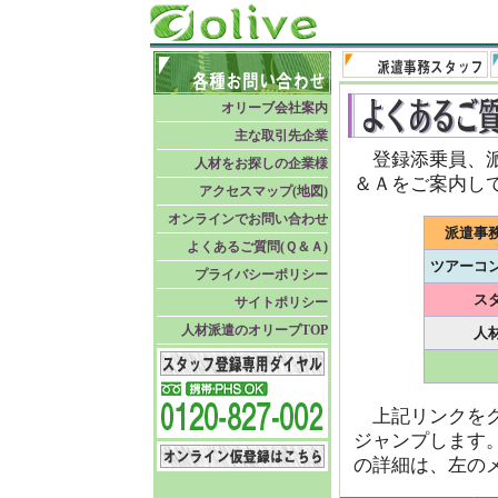
オリーブ会社案内
主な取引先企業
登録添乗員、派
人材をお探しの企業様
＆Ａをご案内し
アクセスマップ(地図)
オンラインでお問い合わせ
派遣事
よくあるご質問(Ｑ＆Ａ)
ツアーコ
プライバシーポリシー
ス
サイトポリシー
人材派遣のオリーブTOP
人
上記リンクをク
ジャンプします
の詳細は、左の